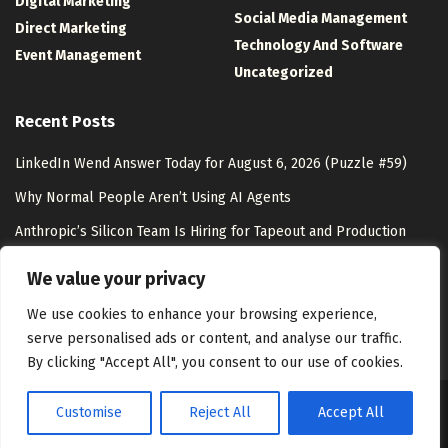
Digital Marketing
Social Media Management
Direct Marketing
Technology And Software
Event Management
Uncategorized
Recent Posts
LinkedIn Wend Answer Today for August 6, 2026 (Puzzle #59)
Why Normal People Aren’t Using AI Agents
Anthropic’s Silicon Team Is Hiring for Tapeout and Production
Ramp – Unite.AI
We value your privacy
AI Shopping & Marketing Stack
We use cookies to enhance your browsing experience,
serve personalised ads or content, and analyse our traffic.
By clicking "Accept All", you consent to our use of cookies.
Customise
Reject All
Accept All
About Us
Disclaimer
Contact Us
Privacy Policy