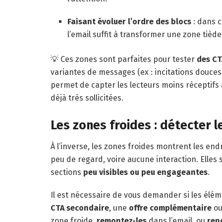
Faisant évoluer l’ordre des blocs
: dans 
l’email suffit à transformer une zone tièd
💡 Ces zones sont parfaites pour tester
des CT
variantes de messages (ex : incitations douces 
permet de capter les lecteurs moins réceptifs
déjà très sollicitées.
Les zones froides : détecter l
À l’inverse, les zones froides montrent les endr
peu de regard, voire aucune interaction. Elles
sections
peu visibles ou peu engageantes
.
Il est nécessaire de vous demander si les élém
CTA secondaire
, une
offre complémentaire
ou
zone froide,
remontez-les
dans l’email, ou
rend