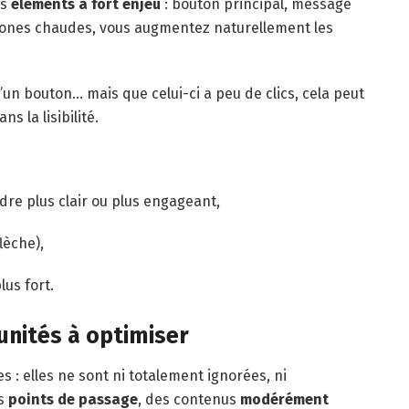
os
éléments à fort enjeu
: bouton principal, message
s zones chaudes, vous augmentez naturellement les
un bouton… mais que celui-ci a peu de clics, cela peut
ns la lisibilité.
endre plus clair ou plus engageant,
lèche),
lus fort.
unités à optimiser
 : elles ne sont ni totalement ignorées, ni
es
points de passage
, des contenus
modérément