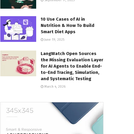
September 17, 2025
10 Use Cases of AI in
Nutrition & How To Build
Smart Diet Apps
June 19, 2025
LangWatch Open Sources
the Missing Evaluation Layer
for AI Agents to Enable End-
to-End Tracing, Simulation,
and Systematic Testing
March 4, 2026