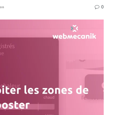
0
ion