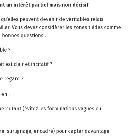
nt un intérêt partiel mais non décisif
.
s qu’elles peuvent devenir de véritables relais
iller. Vous devez considérer les zones tièdes comme
es bonnes questions :
ible ?
 est clair et incitatif ?
le regard ?
 en :
 percutant (évitez les formulations vagues ou
e, surlignage, encadré) pour capter davantage